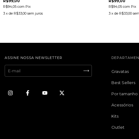
R$99,00
R$99,00
R$94,05
com
Pix
R$94,05
com
Pix
3
x de
R$33,00
sem juros
3
x de
R$33,00
sem
ASSINE NOSSA NEWSLETTER
DEPARTAMEN
Gravatas
Best Sellers
Por tamanho
Acessórios
Kits
Outlet