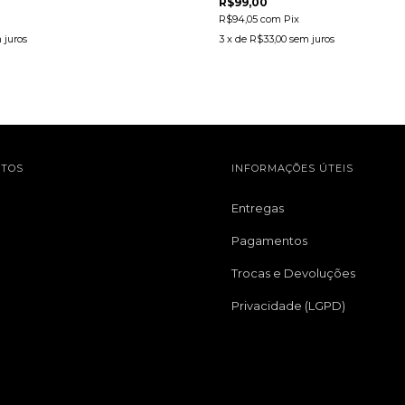
R$99,00
R$94,05
com
Pix
 juros
3
x de
R$33,00
sem juros
TOS
INFORMAÇÕES ÚTEIS
Entregas
Pagamentos
Trocas e Devoluções
Privacidade (LGPD)