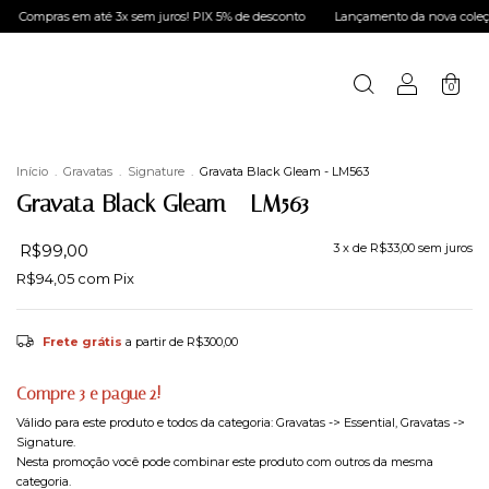
té 3x sem juros! PIX 5% de desconto
Lançamento da nova coleção LUCE, o que h
0
Início
.
Gravatas
.
Signature
.
Gravata Black Gleam - LM563
Gravata Black Gleam - LM563
R$99,00
3
x de
R$33,00
sem juros
R$94,05
com
Pix
Frete grátis
a partir de
R$300,00
Compre 3 e pague 2!
Válido para este produto e todos da categoria: Gravatas -> Essential, Gravatas ->
Signature.
Nesta promoção você pode combinar este produto com outros da mesma
categoria.