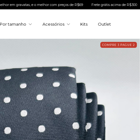
as, e o melhor com preços de R$69
Frete grátis acima de R$300
Compras em a
Por tamanho
Acessórios
Kits
Outlet
COMPRE 3 PAGUE 2