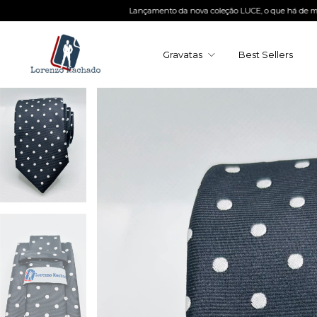
Lançamento da nova coleção LUCE, o que há de melhor em gravat
Gravatas
Best Sellers