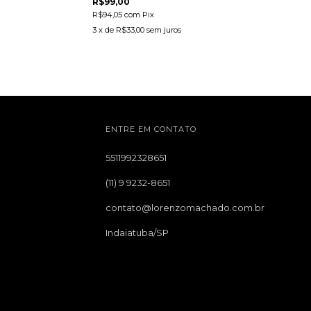
R$99,00
R$94,05
com
Pix
3
x de
R$33,00
sem juros
ENTRE EM CONTATO
5511992328651
(11) 9 9232-8651
contato@lorenzomachado.com.br
Indaiatuba/SP