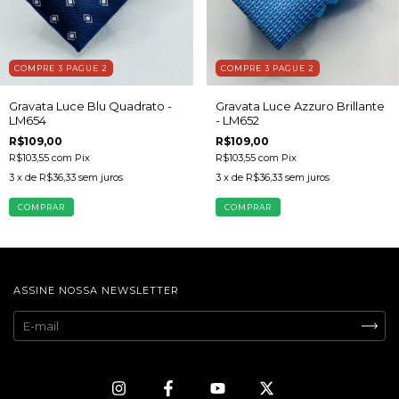
COMPRE 3 PAGUE 2
COMPRE 3 PAGUE 2
Gravata Luce Blu Quadrato -
Gravata Luce Azzuro Brillante
LM654
- LM652
R$109,00
R$109,00
R$103,55
com
Pix
R$103,55
com
Pix
3
x de
R$36,33
sem juros
3
x de
R$36,33
sem juros
COMPRAR
COMPRAR
ASSINE NOSSA NEWSLETTER