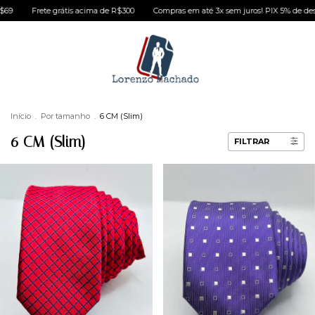
69
Frete grátis acima de R$300
Compras em até 3x sem juros! PIX 5% de desc
Início
.
Por tamanho
.
6 CM (Slim)
6 CM (Slim)
FILTRAR