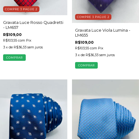
COMPRE 3 PAGUE 2
COMPRE 3 PAGUE 2
Gravata Luce Rosso Quadretti
- LM657
Gravata Luce Viola Lumina -
R$109,00
LM655
R$103,55
com
Pix
R$109,00
3
x de
R$36,33
sem juros
R$103,55
com
Pix
3
x de
R$36,33
sem juros
COMPRAR
COMPRAR