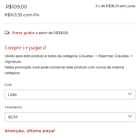
R$109,00
3
x de
R$36,33
sem juros
R$103,55
com
Pix
Frete grátis
a partir de
R$300,00
Compre 3 e pague 2!
Válido para este produto e todos da categoria: Gravatas -> Essential, Gravatas ->
Signature.
Nesta promoção você pode combinar este produto com outros da mesma
categoria.
COR
TAMANHO
Atenção, última peça!