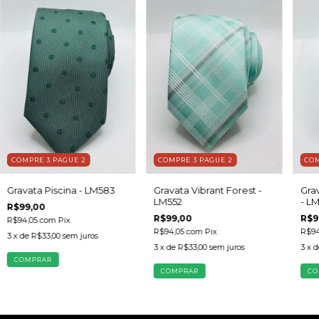
COMPRE 3 PAGUE 2
COMPRE 3 PAGUE 2
COM
Gravata Piscina - LM583
Gravata Vibrant Forest -
Gra
LM552
- L
R$99,00
R$99,00
R$9
R$94,05
com
Pix
R$94,05
com
Pix
R$94
3
x de
R$33,00
sem juros
3
x de
R$33,00
sem juros
3
x 
COMPRAR
COMPRAR
CO