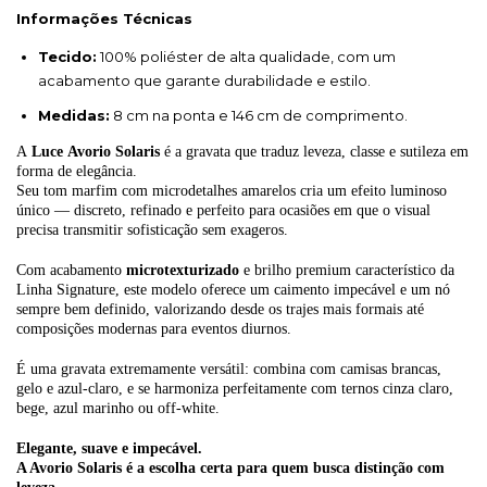
Informações Técnicas
Tecido:
100% poliéster de alta qualidade, com um
acabamento que garante durabilidade e estilo.
Medidas:
8 cm na ponta e 146 cm de comprimento.
A
Luce
Avorio Solaris
é a gravata que traduz leveza, classe e sutileza em
forma de elegância.
Seu tom marfim com microdetalhes amarelos cria um efeito luminoso
único — discreto, refinado e perfeito para ocasiões em que o visual
precisa transmitir sofisticação sem exageros.
Com acabamento
microtexturizado
e brilho premium característico da
Linha Signature, este modelo oferece um caimento impecável e um nó
sempre bem definido, valorizando desde os trajes mais formais até
composições modernas para eventos diurnos.
É uma gravata extremamente versátil: combina com camisas brancas,
gelo e azul-claro, e se harmoniza perfeitamente com ternos cinza claro,
bege, azul marinho ou off-white.
Elegante, suave e impecável.
A Avorio Solaris é a escolha certa para quem busca distinção com