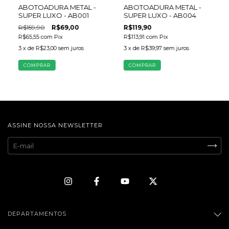
ABOTOADURA METAL -
ABOTOADURA METAL -
SUPER LUXO - AB001
SUPER LUXO - AB004
R$159,90
R$69,00
R$119,90
R$65,55
com
Pix
R$113,91
com
Pix
3
x de
R$23,00
sem juros
3
x de
R$39,97
sem juros
ASSINE NOSSA NEWSLETTER
DEPARTAMENTOS