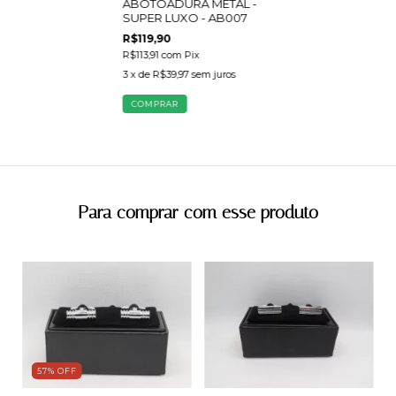
ABOTOADURA METAL -
SUPER LUXO - AB007
R$119,90
R$113,91
com
Pix
3
x de
R$39,97
sem juros
Para comprar com esse produto
57
%
OFF