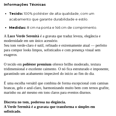
Informações Técnicas
Tecido:
100% poliéster de alta qualidade, com um
acabamento que garante durabilidade e estilo.
Medidas:
8 cm na ponta e 146 cm de comprimento.
A
Luce
Verde Serenità
é a gravata que traduz leveza, elegância e
modernidade em um único acessório.
Seu tom verde-claro é sutil, refinado e extremamente atual — perfeito
para compor looks limpos, sofisticados e com presença visual sem
exageros.
O tecido em
poliéster premium
oferece brilho moderado, textura
tridimensional e excelente caimento. O nó fica estruturado e imponente,
garantindo um acabamento impecável do início ao fim do dia.
É uma escolha versátil que combina de forma excepcional com camisas
brancas, gelo e azul-claro, harmonizando muito bem com ternos grafite,
marinho ou até mesmo em tons claros para eventos diurnos.
Discreta no tom, poderosa na elegância.
A Verde Serenità é a gravata que transforma o simples em
sofisticado.