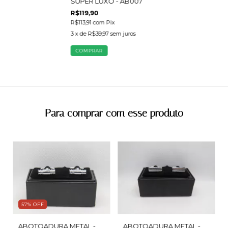
SUPER LUXO - AB007
R$119,90
R$113,91
com
Pix
3
x de
R$39,97
sem juros
Para comprar com esse produto
57
%
OFF
ABOTOADURA METAL -
ABOTOADURA METAL -