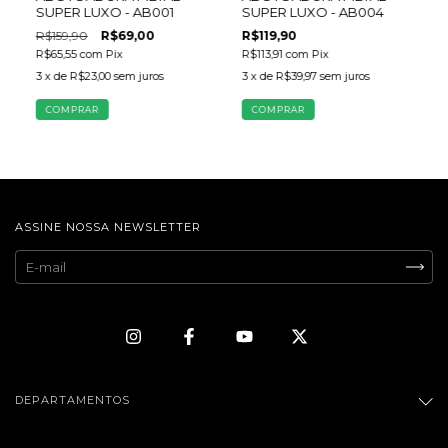
SUPER LUXO - AB001
SUPER LUXO - AB004
R$159,90
R$69,00
R$119,90
R$65,55
com
Pix
R$113,91
com
Pix
3
x de
R$23,00
sem juros
3
x de
R$39,97
sem juros
ASSINE NOSSA NEWSLETTER
DEPARTAMENTOS