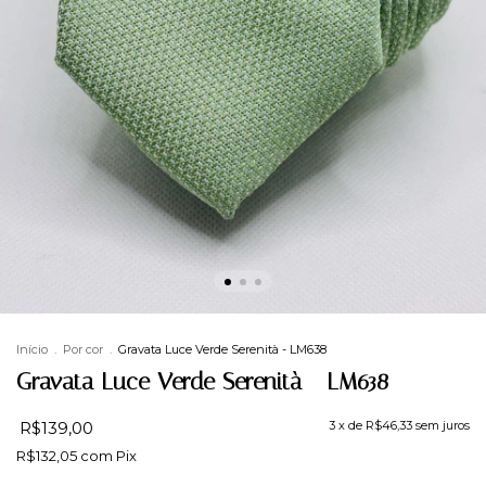
Início
.
Por cor
.
Gravata Luce Verde Serenità - LM638
Gravata Luce Verde Serenità - LM638
R$139,00
3
x de
R$46,33
sem juros
R$132,05
com
Pix