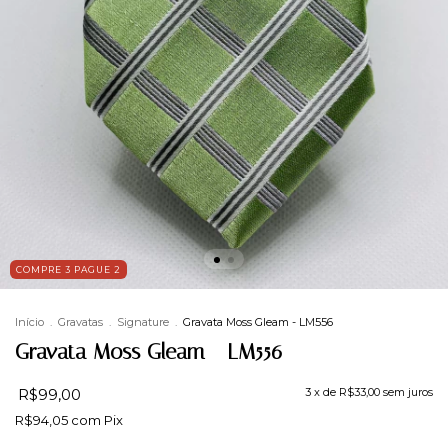
COMPRE 3 PAGUE 2
Início
.
Gravatas
.
Signature
.
Gravata Moss Gleam - LM556
Gravata Moss Gleam - LM556
R$99,00
3
x de
R$33,00
sem juros
R$94,05
com
Pix