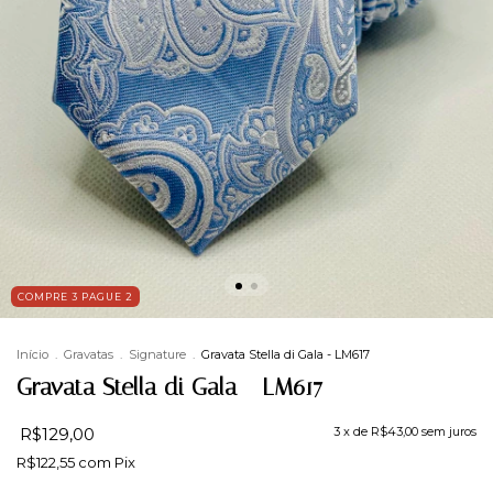
COMPRE 3 PAGUE 2
Início
.
Gravatas
.
Signature
.
Gravata Stella di Gala - LM617
Gravata Stella di Gala - LM617
R$129,00
3
x de
R$43,00
sem juros
R$122,55
com
Pix