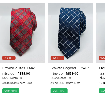
56
%
OFF
56
%
OFF
56
Gravata Iquitos - LM419
Gravata Caçador - LM467
Gra
R$89,00
R$39,00
R$89,00
R$39,00
R$8
R$37,05
com
Pix
R$37,05
com
Pix
R$37
3
x de
R$13,00
sem juros
3
x de
R$13,00
sem juros
3
x 
COMPRAR
COMPRAR
CO