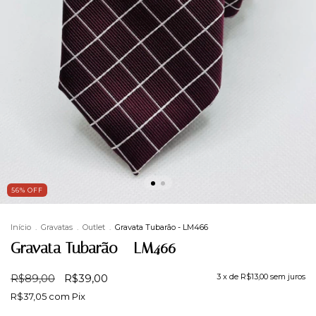
56
%
OFF
Início
.
Gravatas
.
Outlet
.
Gravata Tubarão - LM466
Gravata Tubarão - LM466
R$89,00
R$39,00
3
x de
R$13,00
sem juros
R$37,05
com
Pix