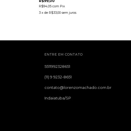
R$99,00
R$94,05
com
Pix
3
x de
R$33,00
sem juros
ENTRE EM CONTATO
5511992328651
(11) 9 9232-8651
contato@lorenzomachado.com.br
Indaiatuba/SP