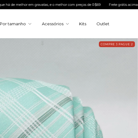
 em gravatas, e o melhor com preços de R$69
Frete grátis acima de R$300
C
Por tamanho
Acessórios
Kits
Outlet
COMPRE 3 PAGUE 2