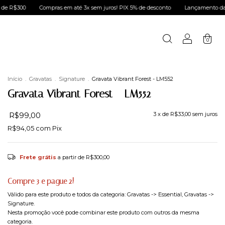
ompras em até 3x sem juros! PIX 5% de desconto
Lançamento da nova coleção LU
0
Início
.
Gravatas
.
Signature
.
Gravata Vibrant Forest - LM552
Gravata Vibrant Forest - LM552
R$99,00
3
x de
R$33,00
sem juros
R$94,05
com
Pix
Frete grátis
a partir de
R$300,00
Compre 3 e pague 2!
Válido para este produto e todos da categoria: Gravatas -> Essential, Gravatas ->
Signature.
Nesta promoção você pode combinar este produto com outros da mesma
categoria.