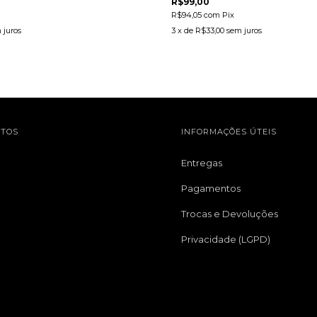
R$99,00
R$94,05
com
Pix
 juros
3
x de
R$33,00
sem juros
TOS
INFORMAÇÕES ÚTEIS
Entregas
Pagamentos
Trocas e Devoluções
Privacidade (LGPD)