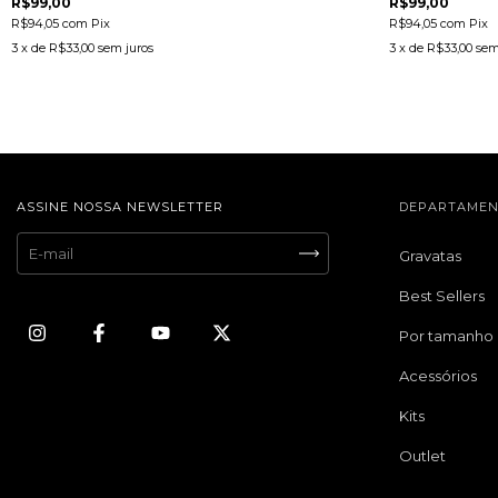
R$99,00
R$99,00
R$94,05
com
Pix
R$94,05
com
Pix
3
x de
R$33,00
sem juros
3
x de
R$33,00
sem
ASSINE NOSSA NEWSLETTER
DEPARTAMEN
Gravatas
Best Sellers
Por tamanho
Acessórios
Kits
Outlet