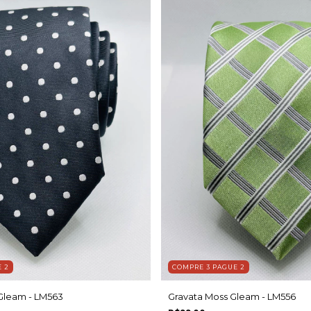
 2
COMPRE 3 PAGUE 2
Gleam - LM563
Gravata Moss Gleam - LM556